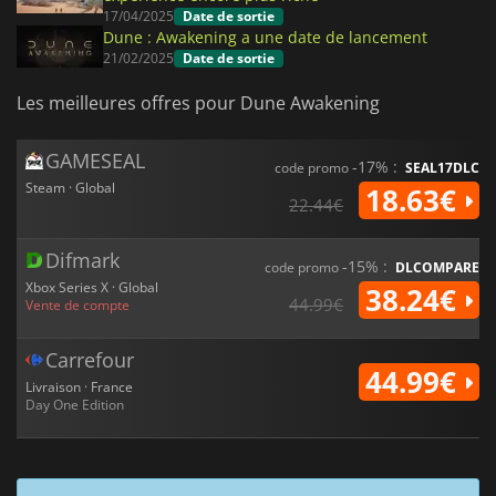
17/04/2025
Date de sortie
Dune : Awakening a une date de lancement
21/02/2025
Date de sortie
Les meilleures offres pour Dune Awakening
GAMESEAL
-17% :
code promo
SEAL17DLC
Steam · Global
18.63€
22.44€
Difmark
-15% :
code promo
DLCOMPARE
Xbox Series X · Global
38.24€
44.99€
Vente de compte
Carrefour
44.99€
Livraison · France
Day One Edition