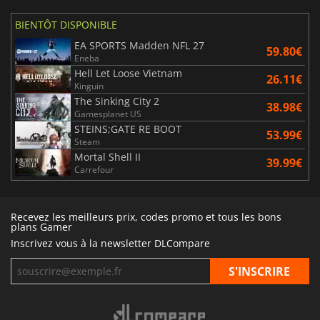
BIENTÔT DISPONIBLE
EA SPORTS Madden NFL 27
59.80€
Eneba
Hell Let Loose Vietnam
26.11€
Kinguin
The Sinking City 2
38.98€
Gamesplanet US
STEINS;GATE RE BOOT
53.99€
Steam
Mortal Shell II
39.99€
Carrefour
Recevez les meilleurs prix, codes promo et tous les bons
plans Gamer
Inscrivez vous à la newsletter DLCompare