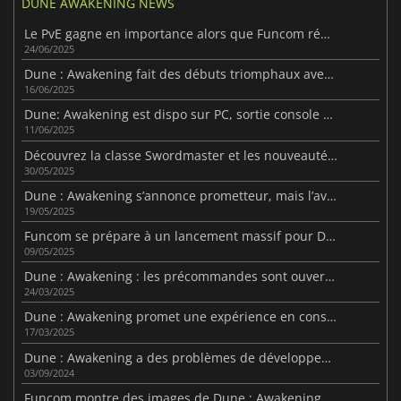
DUNE AWAKENING NEWS
Le PvE gagne en importance alors que Funcom réduit le PvP dans Dune : Awakening
24/06/2025
Dune : Awakening fait des débuts triomphaux avec un nombre impressionnant de joueurs
16/06/2025
Dune: Awakening est dispo sur PC, sortie console attendue en 2026
11/06/2025
Découvrez la classe Swordmaster et les nouveautés de Dune : Awakening
30/05/2025
Dune : Awakening s’annonce prometteur, mais l’avenir reste semé d’embûches
19/05/2025
Funcom se prépare à un lancement massif pour Dune : Awakening
09/05/2025
Dune : Awakening : les précommandes sont ouvertes
24/03/2025
Dune : Awakening promet une expérience en constante évolution
17/03/2025
Dune : Awakening a des problèmes de développement
03/09/2024
Funcom montre des images de Dune : Awakening