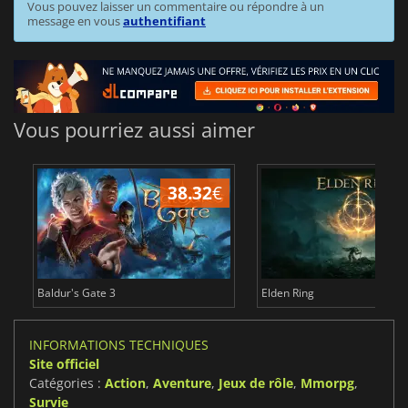
Vous pouvez laisser un commentaire ou répondre à un
message en vous
authentifiant
Vous pourriez aussi aimer
38.32
€
Baldur's Gate 3
Elden Ring
INFORMATIONS TECHNIQUES
Site officiel
Catégories :
Action
,
Aventure
,
Jeux de rôle
,
Mmorpg
,
Survie