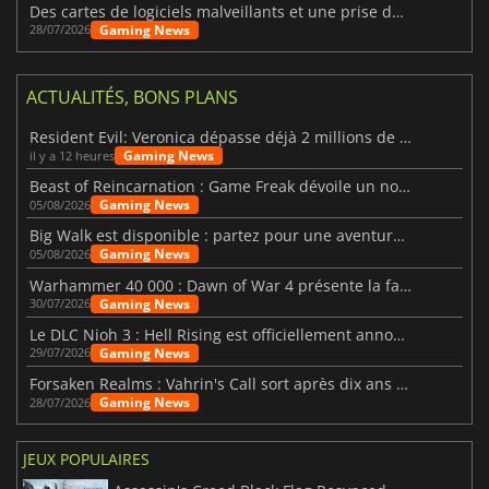
Des cartes de logiciels malveillants et une prise de contrôle de Discord ont touché Meccha Chameleon
Gaming News
28/07/2026
ACTUALITÉS, BONS PLANS
Resident Evil: Veronica dépasse déjà 2 millions de wishlists
Gaming News
il y a 12 heures
Beast of Reincarnation : Game Freak dévoile un nouveau pari
Gaming News
05/08/2026
Big Walk est disponible : partez pour une aventure entre amis
Gaming News
05/08/2026
Warhammer 40 000 : Dawn of War 4 présente la faction des Nécrons
Gaming News
30/07/2026
Le DLC Nioh 3 : Hell Rising est officiellement annoncé
Gaming News
29/07/2026
Forsaken Realms : Vahrin's Call sort après dix ans de développement
Gaming News
28/07/2026
JEUX POPULAIRES