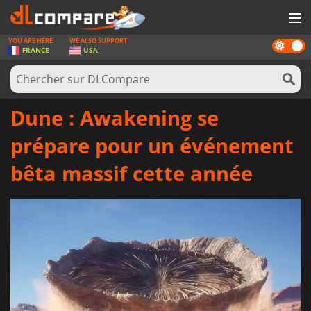
YOU ARE HERE
WE ALSO SUPPORT
Dark
JEUX
FRANCE
USA
mode
CARTES PRÉPAYÉES
LOGICIELS
Dune : Awakening se
CONCOURS
prépare pour un événement
MATÉRIEL
bêta massif cette année
NEWS
SE CONNECTER OU S'INSCRIRE