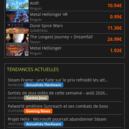
Aloft
10.94€
Kinguin
Metal Hellsinger VR
0.95€
Kinguin
Dune Spice Wars
11.30€
GAMESEAL
The Longest Journey + Dreamfall
24.99€
Steam
Metal Hellsinger
1.92€
Kinguin
TENDANCES ACTUELLES
Steam Frame : une fuite sur le prix refroidit les attentes VR
Actualités Hardware
05/08/2026
Sorties de jeux vidéo de cette semaine - août 2026 (semaine 32)
Sorties Jeux
04/08/2026
Palworld améliore Sunreach et ses combats de boss
Gaming News
31/07/2026
Projet Helix : Microsoft pourrait abandonner Steam
Actualités Hardware
29/07/2026