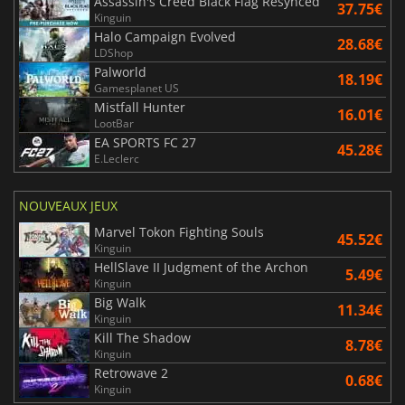
Assassin's Creed Black Flag Resynced
37.75€
Kinguin
Halo Campaign Evolved
28.68€
LDShop
Palworld
18.19€
Gamesplanet US
Mistfall Hunter
16.01€
LootBar
EA SPORTS FC 27
45.28€
E.Leclerc
NOUVEAUX JEUX
Marvel Tokon Fighting Souls
45.52€
Kinguin
HellSlave II Judgment of the Archon
5.49€
Kinguin
Big Walk
11.34€
Kinguin
Kill The Shadow
8.78€
Kinguin
Retrowave 2
0.68€
Kinguin