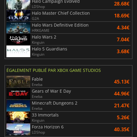
Halo Campaign Evolved
28.68€
LDShop
Halo Master Chief Collection
18.69€
G2A
Halo Wars Definitive Edition
4.34€
HRKGAME
Halo Wars 2
7.04€
Kinguin
Halo 5 Guardians
3.68€
Kinguin
ÉGALEMENT PUBLIÉ PAR XBOX GAME STUDIOS
Fable
45.13€
Eneba
Gears of War E Day
44.96€
Eneba
Minecraft Dungeons 2
21.47€
Eneba
33 Immortals
5.26€
Kinguin
Forza Horizon 6
40.35€
LDShop