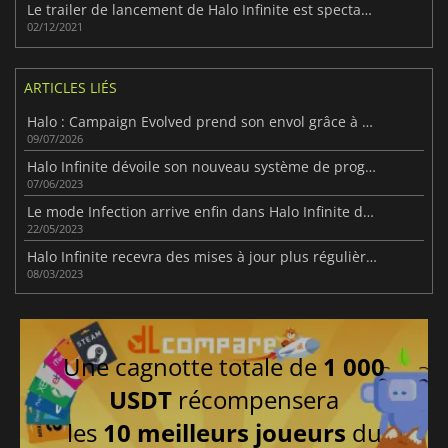
Le trailer de lancement de Halo Infinite est spectaculaire
02/12/2021
ARTICLES LIÉS
Halo : Campaign Evolved prend son envol grâce à Unreal Engine 5
09/07/2026
Halo Infinite dévoile son nouveau système de progression
07/06/2023
Le mode Infection arrive enfin dans Halo Infinite dans la Saison 4
22/05/2023
Halo Infinite recevra des mises à jour plus régulières
08/03/2023
Une cagnotte totale de
1 000
USDT
récompensera
les
10 meilleurs joueurs
du