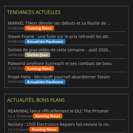
TENDANCES ACTUELLES
MARVEL Tōkon dévoile ses débuts et sa feuille de route
Gaming News
07/08/2026
Steam Frame : une fuite sur le prix refroidit les attentes VR
Actualités Hardware
05/08/2026
Sorties de jeux vidéo de cette semaine - août 2026 (semaine 32)
Sorties Jeux
04/08/2026
Palworld améliore Sunreach et ses combats de boss
Gaming News
31/07/2026
Projet Helix : Microsoft pourrait abandonner Steam
Actualités Hardware
29/07/2026
ACTUALITÉS, BONS PLANS
REANIMAL lance officiellement le DLC The Prisoner
Gaming News
il y a 15 minutes
ReStory : Chill Electronics Repairs fait revivre la nostalgie des années 2000
Gaming News
il y a 2 heures