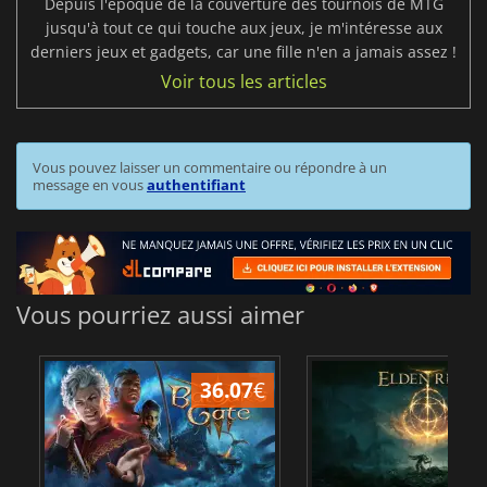
Depuis l'époque de la couverture des tournois de MTG
jusqu'à tout ce qui touche aux jeux, je m'intéresse aux
derniers jeux et gadgets, car une fille n'en a jamais assez !
Voir tous les articles
Vous pouvez laisser un commentaire ou répondre à un
message en vous
authentifiant
Vous pourriez aussi aimer
36.07
€
2