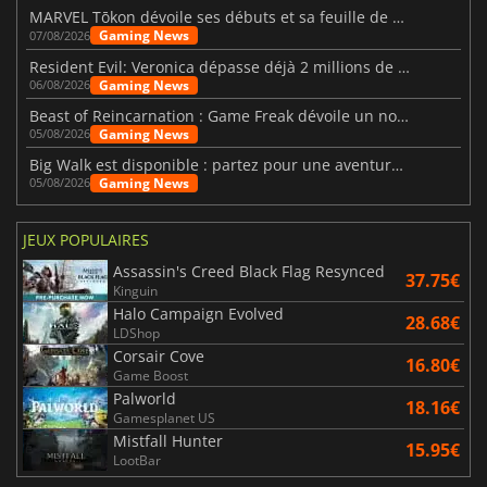
MARVEL Tōkon dévoile ses débuts et sa feuille de route
Gaming News
07/08/2026
Resident Evil: Veronica dépasse déjà 2 millions de wishlists
Gaming News
06/08/2026
Beast of Reincarnation : Game Freak dévoile un nouveau pari
Gaming News
05/08/2026
Big Walk est disponible : partez pour une aventure entre amis
Gaming News
05/08/2026
JEUX POPULAIRES
Assassin's Creed Black Flag Resynced
37.75€
Kinguin
Halo Campaign Evolved
28.68€
LDShop
Corsair Cove
16.80€
Game Boost
Palworld
18.16€
Gamesplanet US
Mistfall Hunter
15.95€
LootBar