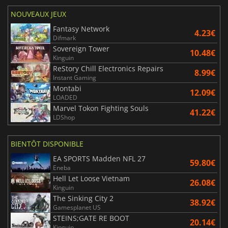
NOUVEAUX JEUX
Fantasy Network
4.23€
Difmark
Sovereign Tower
10.48€
Kinguin
ReStory Chill Electronics Repairs
8.99€
Instant Gaming
Montabi
12.09€
LOADED
Marvel Tokon Fighting Souls
41.22€
LDShop
BIENTÔT DISPONIBLE
EA SPORTS Madden NFL 27
59.80€
Eneba
Hell Let Loose Vietnam
26.08€
Kinguin
The Sinking City 2
38.92€
Gamesplanet US
STEINS;GATE RE BOOT
20.14€
Kinguin