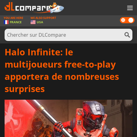
YOU ARE HERE
WE ALSO SUPPORT
Dark
JEUX
FRANCE
USA
mode
CARTES PRÉPAYÉES
LOGICIELS
Halo Infinite: le
CONCOURS
multijoueurs free-to-play
MATÉRIEL
apportera de nombreuses
NEWS
surprises
SE CONNECTER OU S'INSCRIRE