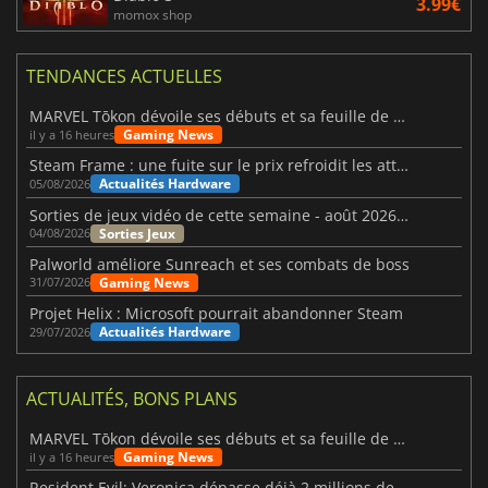
3.99€
momox shop
TENDANCES ACTUELLES
MARVEL Tōkon dévoile ses débuts et sa feuille de route
Gaming News
il y a 16 heures
Steam Frame : une fuite sur le prix refroidit les attentes VR
Actualités Hardware
05/08/2026
Sorties de jeux vidéo de cette semaine - août 2026 (semaine 32)
Sorties Jeux
04/08/2026
Palworld améliore Sunreach et ses combats de boss
Gaming News
31/07/2026
Projet Helix : Microsoft pourrait abandonner Steam
Actualités Hardware
29/07/2026
ACTUALITÉS, BONS PLANS
MARVEL Tōkon dévoile ses débuts et sa feuille de route
Gaming News
il y a 16 heures
Resident Evil: Veronica dépasse déjà 2 millions de wishlists