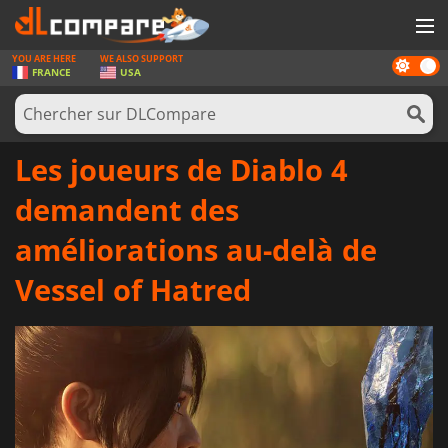
YOU ARE HERE
WE ALSO SUPPORT
Dark
JEUX
FRANCE
USA
mode
CARTES PRÉPAYÉES
LOGICIELS
Les joueurs de Diablo 4
CONCOURS
demandent des
MATÉRIEL
améliorations au-delà de
NEWS
Vessel of Hatred
SE CONNECTER OU S'INSCRIRE