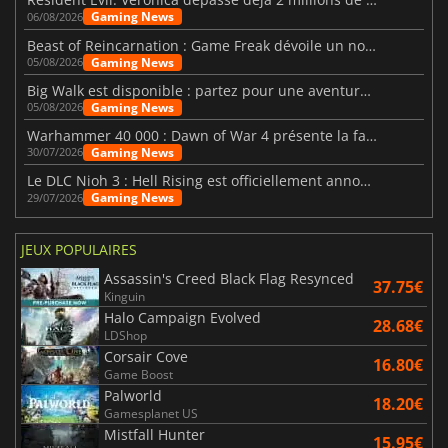
Gaming News
06/08/2026
Beast of Reincarnation : Game Freak dévoile un nouveau pari
Gaming News
05/08/2026
Big Walk est disponible : partez pour une aventure entre amis
Gaming News
05/08/2026
Warhammer 40 000 : Dawn of War 4 présente la faction des Nécrons
Gaming News
30/07/2026
Le DLC Nioh 3 : Hell Rising est officiellement annoncé
Gaming News
29/07/2026
JEUX POPULAIRES
Assassin's Creed Black Flag Resynced
37.75€
Kinguin
Halo Campaign Evolved
28.68€
LDShop
Corsair Cove
16.80€
Game Boost
Palworld
18.20€
Gamesplanet US
Mistfall Hunter
15.95€