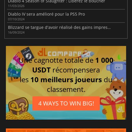
Diablo 4 Season of Slaughter : Libérez le boucher
11/03/2026
Diablo IV sera amélioré pour la PS5 Pro
07/10/2024
Blizzard se targue d'avoir réalisé des gains impressionnants grâce aux microtransactions de Diablo IV
16/09/2024
Une cagnotte totale de
1 000
USDT
récompensera
les
10 meilleurs joueurs
du
classement.
4 WAYS TO WIN BIG!