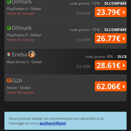
Difmark
-15% :
code promo
DLCOMPARE
PlayStation 4 · Global
23.79€
27.99€
Vente de compte
Difmark
-15% :
code promo
DLCOMPARE
PlayStation 5 · Global
26.77€
31.49€
Vente de compte
Eneba
-8% :
code promo
DLC8
Xbox Series X · Global
28.61€
31.10€
G2A
62.06€
Steam · Global
Vente de compte
Vous pouvez laisser un commentaire ou répondre à un
message en vous
authentifiant