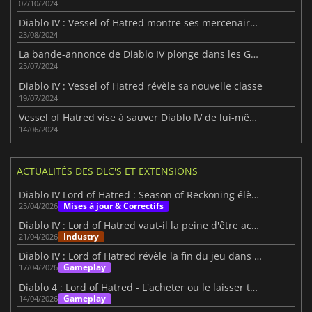
02/10/2024
Diablo IV : Vessel of Hatred montre ses mercenaires en action
23/08/2024
La bande-annonce de Diablo IV plonge dans les Gardiens de l'Esprit de Spiritborn
25/07/2024
Diablo IV : Vessel of Hatred révèle sa nouvelle classe
19/07/2024
Vessel of Hatred vise à sauver Diablo IV de lui-même
14/06/2024
ACTUALITÉS DES DLC'S ET EXTENSIONS
Diablo IV Lord of Hatred : Season of Reckoning élève l'expérience
Mises à jour & Correctifs
25/04/2026
Diablo IV : Lord of Hatred vaut-il la peine d'être acheté après la critique d'IGN ?
Industry
21/04/2026
Diablo IV : Lord of Hatred révèle la fin du jeu dans une nouvelle vidéo IGN First
Gameplay
17/04/2026
Diablo 4 : Lord of Hatred - L'acheter ou le laisser tomber ?
Gameplay
14/04/2026