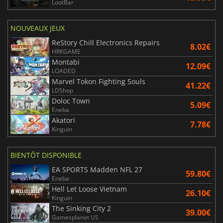
LootBar
NOUVEAUX JEUX
ReStory Chill Electronics Repairs
8.02€
HRKGAME
Montabi
12.09€
LOADED
Marvel Tokon Fighting Souls
41.22€
LDShop
Doloc Town
5.09€
Eneba
Akatori
7.78€
Kinguin
BIENTÔT DISPONIBLE
EA SPORTS Madden NFL 27
59.80€
Eneba
Hell Let Loose Vietnam
26.10€
Kinguin
The Sinking City 2
39.00€
Gamesplanet US