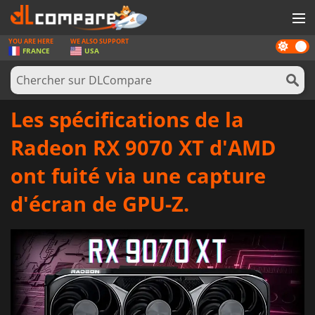
YOU ARE HERE
WE ALSO SUPPORT
Dark
JEUX
FRANCE
USA
mode
CARTES PRÉPAYÉES
LOGICIELS
Les spécifications de la
CONCOURS
Radeon RX 9070 XT d'AMD
MATÉRIEL
ont fuité via une capture
NEWS
d'écran de GPU-Z.
SE CONNECTER OU S'INSCRIRE