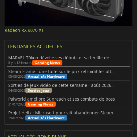
Radeon RX 9070 XT
TENDANCES ACTUELLES
MARVEL Tōkon dévoile ses débuts et sa feuille de route
Gaming News
il y a 18 heures
Steam Frame : une fuite sur le prix refroidit les attentes VR
Actualités Hardware
05/08/2026
Sorties de jeux vidéo de cette semaine - août 2026 (semaine 32)
Sorties Jeux
04/08/2026
Palworld améliore Sunreach et ses combats de boss
Gaming News
31/07/2026
Projet Helix : Microsoft pourrait abandonner Steam
Actualités Hardware
29/07/2026
ACTUALITÉS, BONS PLANS