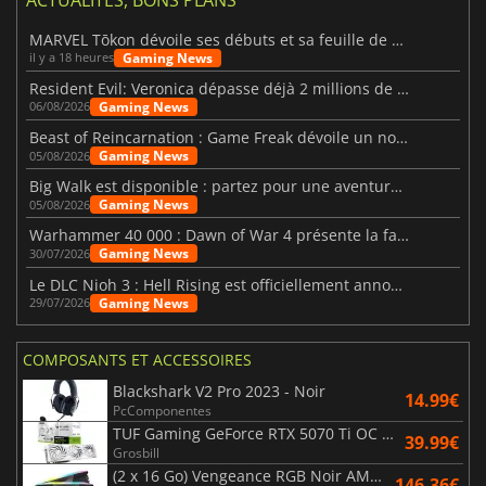
MARVEL Tōkon dévoile ses débuts et sa feuille de route
Gaming News
il y a 18 heures
Resident Evil: Veronica dépasse déjà 2 millions de wishlists
Gaming News
06/08/2026
Beast of Reincarnation : Game Freak dévoile un nouveau pari
Gaming News
05/08/2026
Big Walk est disponible : partez pour une aventure entre amis
Gaming News
05/08/2026
Warhammer 40 000 : Dawn of War 4 présente la faction des Nécrons
Gaming News
30/07/2026
Le DLC Nioh 3 : Hell Rising est officiellement annoncé
Gaming News
29/07/2026
COMPOSANTS ET ACCESSOIRES
Blackshark V2 Pro 2023 - Noir
14.99€
PcComponentes
TUF Gaming GeForce RTX 5070 Ti OC White Edition 16GB
39.99€
Grosbill
(2 x 16 Go) Vengeance RGB Noir AMD Expo 6000 MHz - CAS 30
146.36€