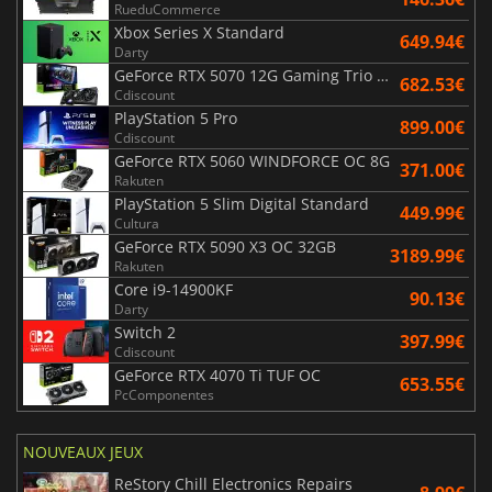
RueduCommerce
Xbox Series X Standard
649.94€
Darty
GeForce RTX 5070 12G Gaming Trio OC Black
682.53€
Cdiscount
PlayStation 5 Pro
899.00€
Cdiscount
GeForce RTX 5060 WINDFORCE OC 8G
371.00€
Rakuten
PlayStation 5 Slim Digital Standard
449.99€
Cultura
GeForce RTX 5090 X3 OC 32GB
3189.99€
Rakuten
Core i9-14900KF
90.13€
Darty
Switch 2
397.99€
Cdiscount
GeForce RTX 4070 Ti TUF OC
653.55€
PcComponentes
NOUVEAUX JEUX
ReStory Chill Electronics Repairs