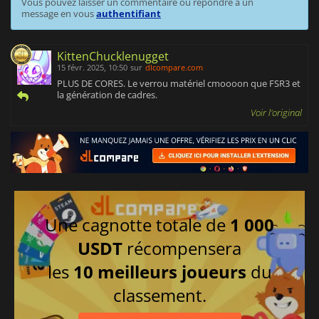
Vous pouvez laisser un commentaire ou répondre à un
message en vous
authentifiant
KittenChucklenugget
15 févr. 2025, 10:50
sur
dlcompare.com
PLUS DE CORES. Le verrou matériel cmoooon que FSR3 et
la génération de cadres.
Voir l'original
Une cagnotte totale de
1 000
USDT
récompensera
les
10 meilleurs joueurs
du
classement.