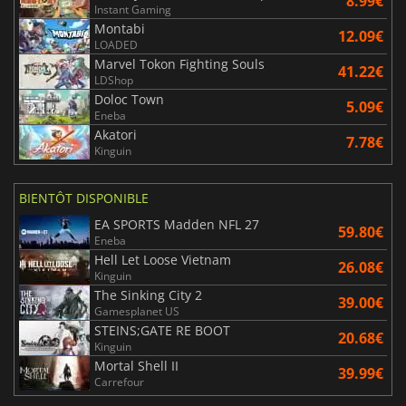
8.99€
Instant Gaming
Montabi
12.09€
LOADED
Marvel Tokon Fighting Souls
41.22€
LDShop
Doloc Town
5.09€
Eneba
Akatori
7.78€
Kinguin
BIENTÔT DISPONIBLE
EA SPORTS Madden NFL 27
59.80€
Eneba
Hell Let Loose Vietnam
26.08€
Kinguin
The Sinking City 2
39.00€
Gamesplanet US
STEINS;GATE RE BOOT
20.68€
Kinguin
Mortal Shell II
39.99€
Carrefour