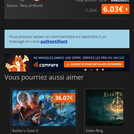
code promo
RAB20DLC
Steam · Rest of World
6.03€
7.35€
Vous pouvez laisser un commentaire ou répondre à un
message en vous
authentifiant
Vous pourriez aussi aimer
36.07
€
2
Baldur's Gate 3
Elden Ring