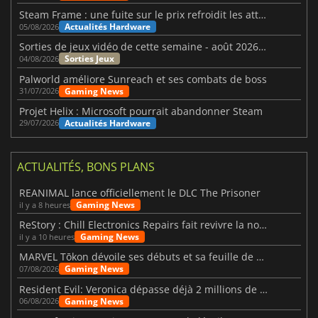
Steam Frame : une fuite sur le prix refroidit les attentes VR
Actualités Hardware
05/08/2026
Sorties de jeux vidéo de cette semaine - août 2026 (semaine 32)
Sorties Jeux
04/08/2026
Palworld améliore Sunreach et ses combats de boss
Gaming News
31/07/2026
Projet Helix : Microsoft pourrait abandonner Steam
Actualités Hardware
29/07/2026
ACTUALITÉS, BONS PLANS
REANIMAL lance officiellement le DLC The Prisoner
Gaming News
il y a 8 heures
ReStory : Chill Electronics Repairs fait revivre la nostalgie des années 2000
Gaming News
il y a 10 heures
MARVEL Tōkon dévoile ses débuts et sa feuille de route
Gaming News
07/08/2026
Resident Evil: Veronica dépasse déjà 2 millions de wishlists
Gaming News
06/08/2026