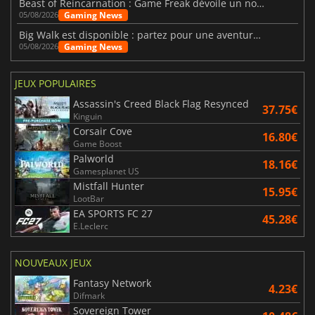
Beast of Reincarnation : Game Freak dévoile un nouveau pari
Gaming News
05/08/2026
Big Walk est disponible : partez pour une aventure entre amis
Gaming News
05/08/2026
JEUX POPULAIRES
Assassin's Creed Black Flag Resynced
37.75€
Kinguin
Corsair Cove
16.80€
Game Boost
Palworld
18.16€
Gamesplanet US
Mistfall Hunter
15.95€
LootBar
EA SPORTS FC 27
45.28€
E.Leclerc
NOUVEAUX JEUX
Fantasy Network
4.23€
Difmark
Sovereign Tower