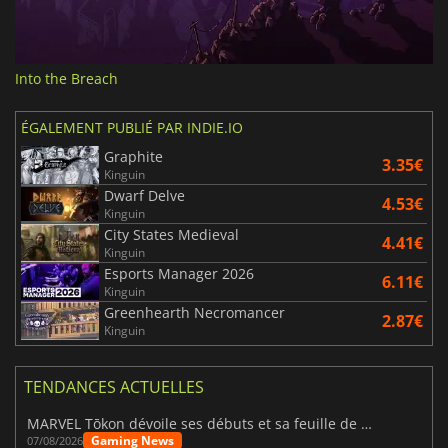
Into the Breach
ÉGALEMENT PUBLIÉ PAR INDIE.IO
Graphite
3.35€
Kinguin
Dwarf Delve
4.53€
Kinguin
City States Medieval
4.41€
Kinguin
Esports Manager 2026
6.11€
Kinguin
Greenhearth Necromancer
2.87€
Kinguin
TENDANCES ACTUELLES
MARVEL Tōkon dévoile ses débuts et sa feuille de route
Gaming News
07/08/2026