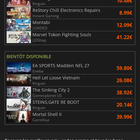
10.48€
Kinguin
ReStory Chill Electronics Repairs
8.99€
Instant Gaming
Montabi
12.09€
LOADED
Marvel Tokon Fighting Souls
41.22€
LDShop
BIENTÔT DISPONIBLE
EA SPORTS Madden NFL 27
59.80€
Eneba
Hell Let Loose Vietnam
26.08€
Kinguin
The Sinking City 2
38.92€
Gamesplanet US
STEINS;GATE RE BOOT
20.14€
Kinguin
Mortal Shell II
39.99€
Carrefour