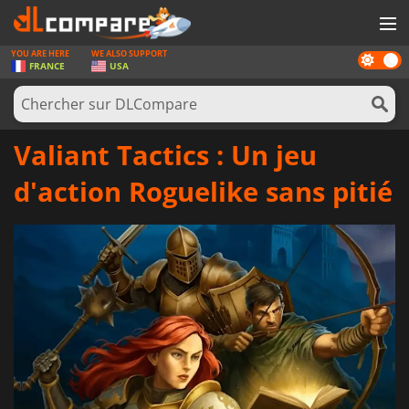
YOU ARE HERE
WE ALSO SUPPORT
Dark
JEUX
FRANCE
USA
mode
CARTES PRÉPAYÉES
LOGICIELS
Valiant Tactics : Un jeu
CONCOURS
d'action Roguelike sans pitié
MATÉRIEL
NEWS
SE CONNECTER OU S'INSCRIRE