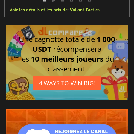
Voir les détails et les prix de: Valiant Tactics
Une cagnotte totale de
1 000
USDT
récompensera
les
10 meilleurs joueurs
du
classement.
4 WAYS TO WIN BIG!