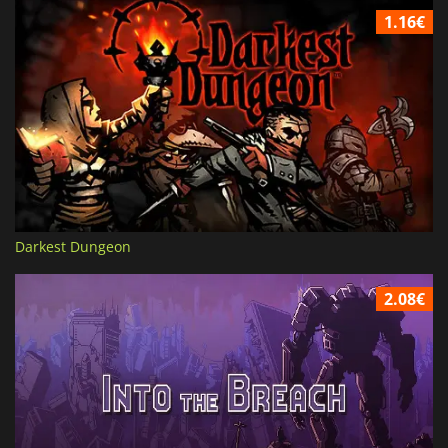
1.16€
Darkest Dungeon
2.08€