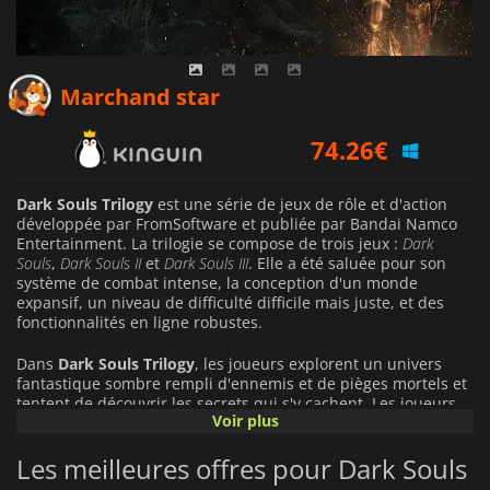
72.20
€
Marchand star
74.26
€
28.75
€
Dark Souls Trilogy
est une série de jeux de rôle et d'action
développée par FromSoftware et publiée par Bandai Namco
Entertainment. La trilogie se compose de trois jeux :
Dark
Souls
,
Dark Souls II
et
Dark Souls III
. Elle a été saluée pour son
système de combat intense, la conception d'un monde
expansif, un niveau de difficulté difficile mais juste, et des
fonctionnalités en ligne robustes.
Dans
Dark Souls Trilogy
, les joueurs explorent un univers
fantastique sombre rempli d'ennemis et de pièges mortels et
tentent de découvrir les secrets qui s'y cachent. Les joueurs
Voir plus
doivent se frayer un chemin à travers des hordes de
monstres pour progresser dans l'histoire, tout en gérant leurs
Les meilleures offres pour Dark Souls
ressources avec soin pour survivre dans les environnements
difficiles qu'ils rencontrent en chemin.