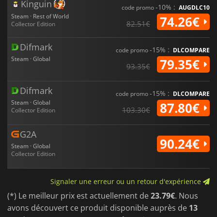
Kinguin
-10% :
code promo
AUGDLC10
Steam · Rest of World
74.26€
82.51€
Collector Edition
Difmark
-15% :
code promo
DLCOMPARE
Steam · Global
79.35€
93.35€
Difmark
-15% :
code promo
DLCOMPARE
Steam · Global
87.80€
103.30€
Collector Edition
G2A
90.24€
Steam · Global
Collector Edition
Signaler une erreur ou un retour d'expérience
(*) Le meilleur prix est actuellement de
23.79€
. Nous
avons découvert ce produit disponible auprès de
13