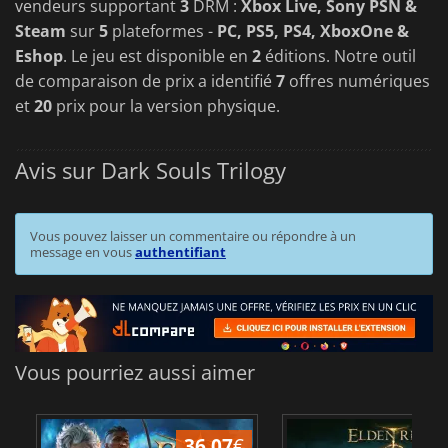
vendeurs supportant
3
DRM :
Xbox Live, Sony PSN &
Steam
sur
5
plateformes -
PC, PS5, PS4, XboxOne &
Eshop
. Le jeu est disponible en
2
éditions. Notre outil
de comparaison de prix a identifié
7
offres numériques
et
20
prix pour la version physique.
Avis sur Dark Souls Trilogy
Vous pouvez laisser un commentaire ou répondre à un
message en vous
authentifiant
Vous pourriez aussi aimer
36.07
€
2