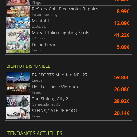
Kinguin
ReStory Chill Electronics Repairs
8.99€
Instant Gaming
Montabi
12.09€
LOADED
Marvel Tokon Fighting Souls
41.22€
LDShop
Doloc Town
5.09€
Eneba
BIENTÔT DISPONIBLE
EA SPORTS Madden NFL 27
59.80€
Eneba
Hell Let Loose Vietnam
26.08€
Kinguin
The Sinking City 2
38.92€
Gamesplanet US
STEINS;GATE RE BOOT
20.14€
Kinguin
TENDANCES ACTUELLES