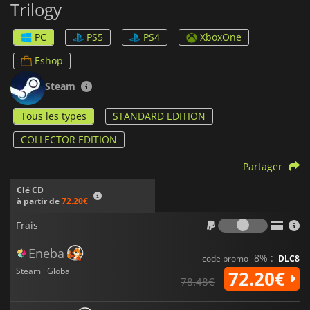
Trilogy
En conclusion,
Dark Souls Trilogy
est une expérience de jeu
inoubliable qui exige respect, compétence et détermination
PC
PS5
PS4
XboxOne
de la part des joueurs. C'est un mélange unique d'action, de
RPG et d'éléments d'horreur, avec un monde complexe et
Eshop
interconnecté qui récompense l'exploration. Le niveau de
difficulté élevé du jeu est compensé par des combats et une
Steam
progression du personnage satisfaisants, ce qui rend
d'autant plus gratifiante la conquête d'un défi difficile.
Dark
Tous les types
STANDARD EDITION
Souls Trilogy
est un chef-d'œuvre de conception de jeu, et il
prend à juste titre sa place parmi les plus grands jeux de tous
COLLECTOR EDITION
les temps.
Partager
Clé CD
à partir de
72.20€
Frais
Frais
Eneba
-8% :
code promo
DLC8
Steam · Global
72.20€
78.48€