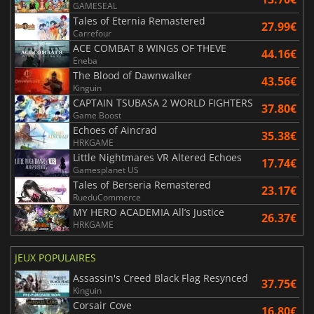
GAMESEAL
Tales of Eternia Remastered
27.99€
Carrefour
ACE COMBAT 8 WINGS OF THEVE
44.16€
Eneba
The Blood of Dawnwalker
43.56€
Kinguin
CAPTAIN TSUBASA 2 WORLD FIGHTERS
37.80€
Game Boost
Echoes of Aincrad
35.38€
HRKGAME
Little Nightmares VR Altered Echoes
17.74€
Gamesplanet US
Tales of Berseria Remastered
23.17€
RueduCommerce
MY HERO ACADEMIA All’s Justice
26.37€
HRKGAME
JEUX POPULAIRES
Assassin's Creed Black Flag Resynced
37.75€
Kinguin
Corsair Cove
16.80€