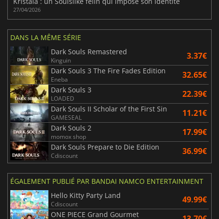
Kristala : un Soulslike félin qui impose son identité
27/04/2026
DANS LA MÊME SÉRIE
Dark Souls Remastered
3.37€
Kinguin
Dark Souls 3 The Fire Fades Edition
32.65€
Eneba
Dark Souls 3
22.39€
LOADED
Dark Souls II Scholar of the First Sin
11.21€
GAMESEAL
Dark Souls 2
17.99€
momox shop
Dark Souls Prepare to Die Edition
36.99€
Cdiscount
ÉGALEMENT PUBLIÉ PAR BANDAI NAMCO ENTERTAINMENT
Hello Kitty Party Land
49.99€
Cdiscount
ONE PIECE Grand Gourmet
13.70€