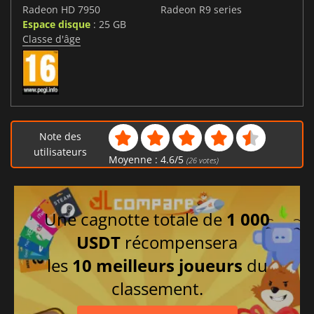
Radeon HD 7950
Radeon R9 series
Espace disque
: 25 GB
Classe d'âge
Note des
utilisateurs
Moyenne :
4.6
/
5
(
26
votes)
Une cagnotte totale de
1 000
USDT
récompensera
les
10 meilleurs joueurs
du
classement.