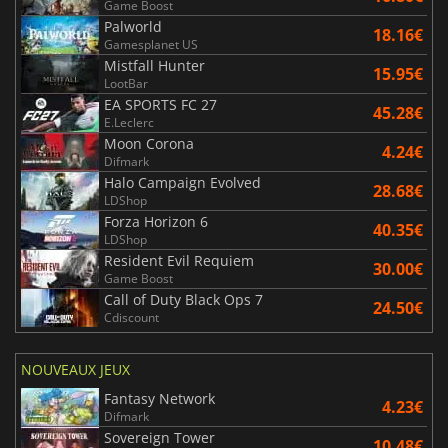
Game Boost
Palworld
18.16€
Gamesplanet US
Mistfall Hunter
15.95€
LootBar
EA SPORTS FC 27
45.28€
E.Leclerc
Moon Corona
4.24€
Difmark
Halo Campaign Evolved
28.68€
LDShop
Forza Horizon 6
40.35€
LDShop
Resident Evil Requiem
30.00€
Game Boost
Call of Duty Black Ops 7
24.50€
Cdiscount
NOUVEAUX JEUX
Fantasy Network
4.23€
Difmark
Sovereign Tower
10.48€