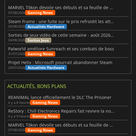
MARVEL Tōkon dévoile ses débuts et sa feuille de route
Gaming News
07/08/2026
Steam Frame : une fuite sur le prix refroidit les attentes VR
Actualités Hardware
05/08/2026
Sorties de jeux vidéo de cette semaine - août 2026 (semaine 32)
Sorties Jeux
04/08/2026
Palworld améliore Sunreach et ses combats de boss
Gaming News
31/07/2026
Projet Helix : Microsoft pourrait abandonner Steam
Actualités Hardware
29/07/2026
ACTUALITÉS, BONS PLANS
REANIMAL lance officiellement le DLC The Prisoner
Gaming News
il y a 8 heures
ReStory : Chill Electronics Repairs fait revivre la nostalgie des années 2000
Gaming News
il y a 9 heures
MARVEL Tōkon dévoile ses débuts et sa feuille de route
Gaming News
07/08/2026