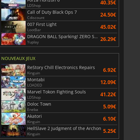
40.35€
LDShop
Call of Duty Black Ops 7
24.50€
Cdiscount
007 First Light
45.02€
LootBar
DRAGON BALL Sparking! ZERO Super Limit Breaking NEO
26.29€
Yuplay
NOUVEAUX JEUX
ReStory Chill Electronics Repairs
6.92€
Kinguin
Montabi
12.09€
LOADED
Marvel Tokon Fighting Souls
41.22€
LDShop
Doloc Town
5.09€
Eneba
Akatori
6.10€
Kinguin
HellSlave 2 Judgment of the Archon
5.25€
Kinguin