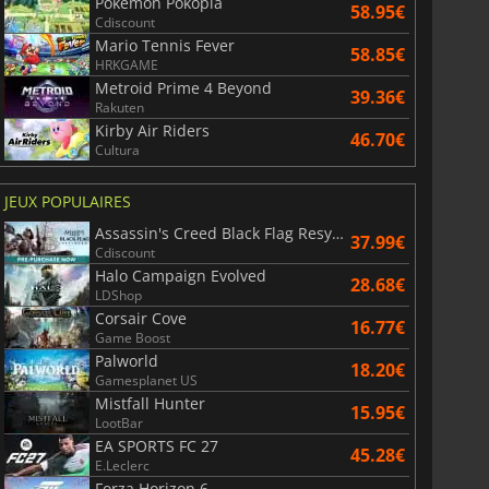
Pokémon Pokopia
58.95€
Cdiscount
Mario Tennis Fever
58.85€
HRKGAME
Metroid Prime 4 Beyond
39.36€
Rakuten
Kirby Air Riders
46.70€
Cultura
JEUX POPULAIRES
Assassin's Creed Black Flag Resynced
37.99€
Cdiscount
Halo Campaign Evolved
28.68€
LDShop
Corsair Cove
16.77€
Game Boost
Palworld
18.20€
Gamesplanet US
Mistfall Hunter
15.95€
LootBar
EA SPORTS FC 27
45.28€
E.Leclerc
Forza Horizon 6