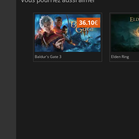
45.02
€
36.10
€
Baldur's Gate 3
Elden Ring