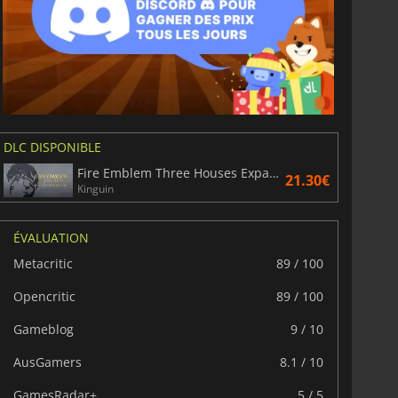
DLC DISPONIBLE
Fire Emblem Three Houses Expansion Pass
21.30€
Kinguin
ÉVALUATION
Metacritic
89 / 100
Opencritic
89 / 100
Gameblog
9 / 10
AusGamers
8.1 / 10
GamesRadar+
5 / 5