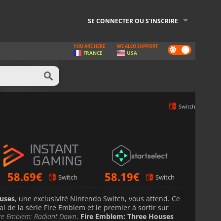
SE CONNECTER OU S'INSCRIRE
YOU ARE HERE
WE ALSO SUPPORT
Dark
FRANCE
USA
mode
Switch
58.69
€
58.19
€
Switch
Switch
uses
, une exclusivité Nintendo Switch, vous attend. Ce
pal de la série Fire Emblem et le premier à sortir sur
ire Emblem: Radiant Dawn
.
Fire Emblem: Three Houses