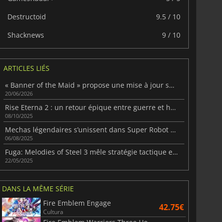
Destructoid
9.5 / 10
6.75
€
15.48
€
Shacknews
9 / 10
ARTICLES LIÉS
« Banner of the Maid » propose une mise à jour surprise avec une version japonaise doublée
War WARHAMMER 3
Lies Of P
20/06/2026
Rise Eterna 2 : un retour épique entre guerre et héritage tactique
08/10/2025
Mechas légendaires s’unissent dans Super Robot Wars Y
06/08/2025
Fuga: Melodies of Steel 3 mêle stratégie tactique et narration émotive
22/05/2025
DANS LA MÊME SÉRIE
Fire Emblem Engage
42.75€
Cultura