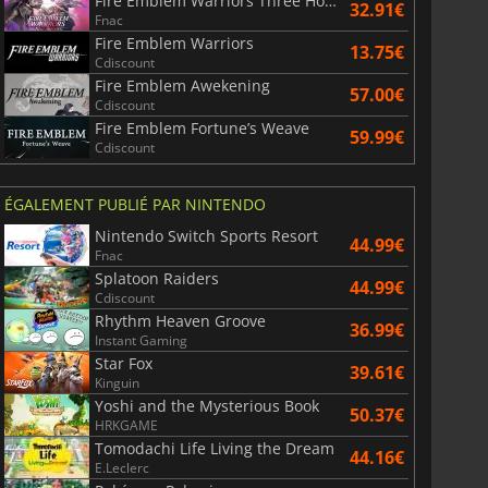
Fire Emblem Warriors Three Hopes
32.91€
Fnac
Fire Emblem Warriors
13.75€
Cdiscount
Fire Emblem Awekening
57.00€
Cdiscount
Fire Emblem Fortune’s Weave
59.99€
Cdiscount
ÉGALEMENT PUBLIÉ PAR NINTENDO
Nintendo Switch Sports Resort
44.99€
Fnac
Splatoon Raiders
44.99€
Cdiscount
Rhythm Heaven Groove
36.99€
Instant Gaming
Star Fox
39.61€
Kinguin
Yoshi and the Mysterious Book
50.37€
HRKGAME
Tomodachi Life Living the Dream
44.16€
E.Leclerc