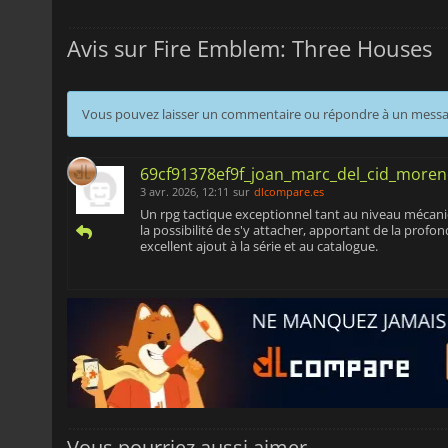
Avis sur Fire Emblem: Three Houses
Vous pouvez laisser un commentaire ou répondre à un mess
69cf91378ef9f_joan_marc_del_cid_more
3 avr. 2026, 12:11
sur
dlcompare.es
Un rpg tactique exceptionnel tant au niveau mécaniq
la possibilité de s'y attacher, apportant de la profo
excellent ajout à la série et au catalogue.
Vous pourriez aussi aimer