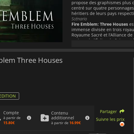
propose des graphismes plus dé
centré sur quatre personnages p
héritiers de leurs pays respecti
Scénario
Fire Emblem: Three Houses
est
immense divisée en trois royaum
Royaume Sacré et l’Alliance de 
maison de l’Église de Seiros et
L'académie compte trois maiso
pays respectifs: les Black Eagle
En tant que professeur, vous êt
Emblem Three Houses
sur le champ de bataille. Au f
avec trois autres étudiants, à vo
eux.
Fire Emblem: Three Hous
Games et publié par Nintendo.
EDITION
Partager
Compte
Contenu
additionnel
à partir de
Suivre les prix
à partir de
16.99€
15.80€
Frais