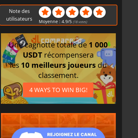
Note des
utilisateurs
Moyenne :
4.9
/
5
(
18
votes)
Une cagnotte totale de
1 000
USDT
récompensera
les
10 meilleurs joueurs
du
classement.
4 WAYS TO WIN BIG!