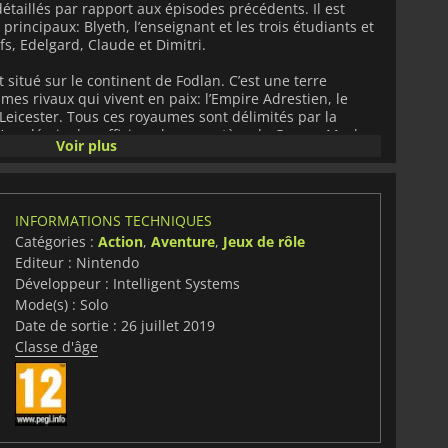
taillés par rapport aux épisodes précédents. Il est
rincipaux: Blyeth, l’enseignant et les trois étudiants et
fs, Edelgard, Claude et Dimitri.
 situé sur le continent de Fodlan. C’est une terre
es rivaux qui vivent en paix: l’Empire Adrestien, le
Leicester. Tous ces royaumes sont délimités par la
 l’académie des officiers, le monastère de Garegg Mach.
Voir plus
ns, chaque maison étant peuplée d'étudiants de leurs
s, les Blue Lions et le Golder Deer.
es chargé de former les étudiants à l’unité et à la lutte
ur et à mesure que l’histoire avance, vous commencez,
INFORMATIONS TECHNIQUES
ir Sothis, la mystérieuse fille invisible pour tous, à part
Catégories :
Action
,
Aventure
,
Jeux de rôle
es
est développé par Intelligent Systems et Koei Tecmo
Editeur : Nintendo
Développeur : Intelligent Systems
Mode(s) : Solo
Date de sortie : 26 juillet 2019
Classe d'âge