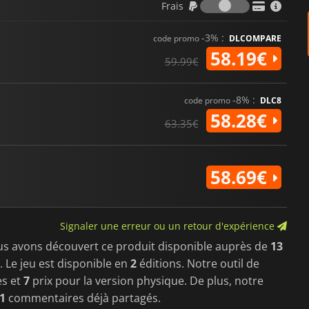
Frais
-3% :
code promo
DLCOMPARE
58.19€
59.99€
-8% :
code promo
DLC8
58.28€
63.35€
58.69€
Signaler une erreur ou un retour d'expérience
us avons découvert ce produit disponible auprès de
13
. Le jeu est disponible en
2
éditions. Notre outil de
es et
7
prix pour la version physique. De plus, notre
1
commentaires déjà partagés.