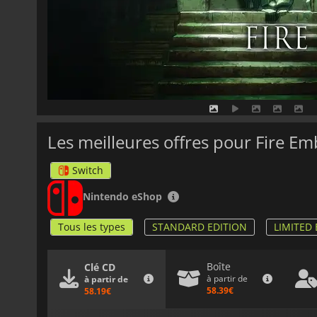
Les meilleures offres pour Fire 
Switch
Nintendo eShop
Tous les types
STANDARD EDITION
LIMITED 
Boîte
Clé CD
à partir de
à partir de
58.39€
58.19€