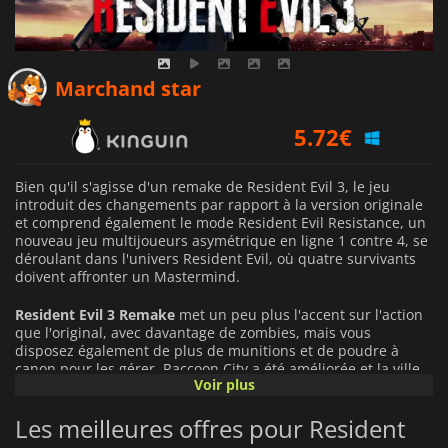
5.68
€
Marchand star
5.72
€
6.89
€
Bien qu'il s'agisse d'un remake de Resident Evil 3, le jeu
introduit des changements par rapport à la version originale
et comprend également le mode Resident Evil Resistance, un
nouveau jeu multijoueurs asymétrique en ligne 1 contre 4, se
déroulant dans l'univers Resident Evil, où quatre survivants
doivent affronter un Mastermind.
Resident Evil 3 Remake
met un peu plus l'accent sur l'action
que l'original, avec davantage de zombies, mais vous
disposez également de plus de munitions et de poudre à
canon pour les gérer. Raccoon City a été améliorée et la ville
Voir plus
est beaucoup plus grande, mais l'histoire se concentre
toujours sur Jill Valentine, l'une des dernières personnes
Les meilleures offres pour Resident
restantes à Raccoon City à avoir assisté aux atrocités
commises par Umbrella. Pour l'arrêter, Umbrella libère