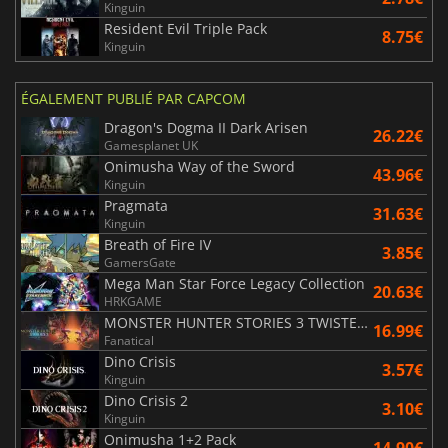
Kinguin
Resident Evil Triple Pack
8.75€
Kinguin
ÉGALEMENT PUBLIÉ PAR CAPCOM
Dragon's Dogma II Dark Arisen
26.22€
Gamesplanet UK
Onimusha Way of the Sword
43.96€
Kinguin
Pragmata
31.63€
Kinguin
Breath of Fire IV
3.85€
GamersGate
Mega Man Star Force Legacy Collection
20.63€
HRKGAME
MONSTER HUNTER STORIES 3 TWISTED REFLECTION
16.99€
Fanatical
Dino Crisis
3.57€
Kinguin
Dino Crisis 2
3.10€
Kinguin
Onimusha 1+2 Pack
14.90€