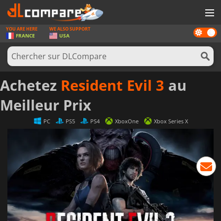
YOU ARE HERE
WE ALSO SUPPORT
Dark
JEUX
FRANCE
USA
mode
CARTES PRÉPAYÉES
LOGICIELS
Achetez
Resident Evil 3
au
CONCOURS
Meilleur Prix
MATÉRIEL
PC
PS5
PS4
XboxOne
Xbox Series X
NEWS
SE CONNECTER OU S'INSCRIRE