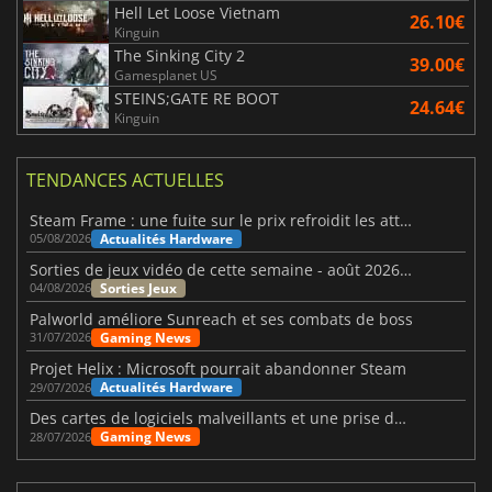
Hell Let Loose Vietnam
26.10€
Kinguin
The Sinking City 2
39.00€
Gamesplanet US
STEINS;GATE RE BOOT
24.64€
Kinguin
TENDANCES ACTUELLES
Steam Frame : une fuite sur le prix refroidit les attentes VR
Actualités Hardware
05/08/2026
Sorties de jeux vidéo de cette semaine - août 2026 (semaine 32)
Sorties Jeux
04/08/2026
Palworld améliore Sunreach et ses combats de boss
Gaming News
31/07/2026
Projet Helix : Microsoft pourrait abandonner Steam
Actualités Hardware
29/07/2026
Des cartes de logiciels malveillants et une prise de contrôle de Discord ont touché Meccha Chameleon
Gaming News
28/07/2026