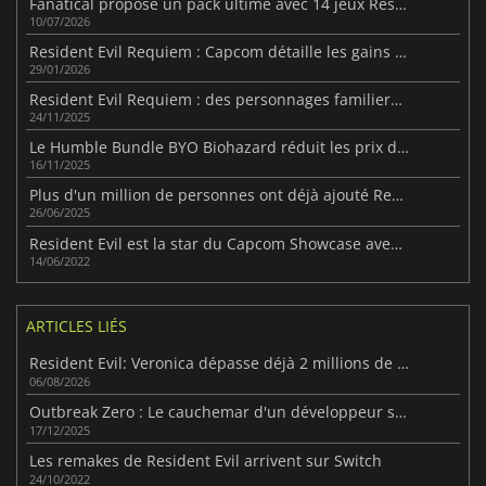
Fanatical propose un pack ultime avec 14 jeux Resident Evil
10/07/2026
Resident Evil Requiem : Capcom détaille les gains sur PS5 Pro
29/01/2026
Resident Evil Requiem : des personnages familiers de retour
24/11/2025
Le Humble Bundle BYO Biohazard réduit les prix de 12 jeux Resident Evil
16/11/2025
Plus d'un million de personnes ont déjà ajouté Resident Evil Requiem à leur liste de souhaits.
26/06/2025
Resident Evil est la star du Capcom Showcase avec un tas d'annonces !
14/06/2022
ARTICLES LIÉS
Resident Evil: Veronica dépasse déjà 2 millions de wishlists
06/08/2026
Outbreak Zero : Le cauchemar d'un développeur solo avec UE5
17/12/2025
Les remakes de Resident Evil arrivent sur Switch
24/10/2022