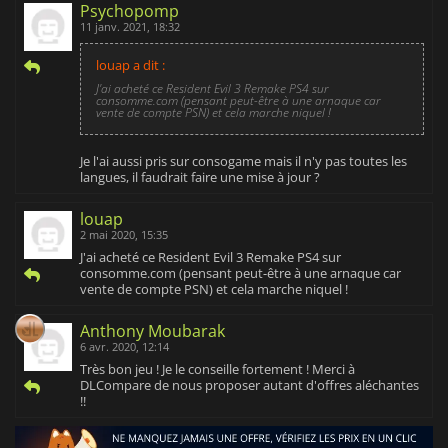
Psychopomp
11 janv. 2021, 18:32
louap a dit :
J'ai acheté ce Resident Evil 3 Remake PS4 sur
consomme.com (pensant peut-être à une arnaque car
vente de compte PSN) et cela marche niquel !
Je l'ai aussi pris sur consogame mais il n'y pas toutes les
langues, il faudrait faire une mise à jour ?
louap
2 mai 2020, 15:35
J'ai acheté ce Resident Evil 3 Remake PS4 sur
consomme.com (pensant peut-être à une arnaque car
vente de compte PSN) et cela marche niquel !
Anthony Moubarak
6 avr. 2020, 12:14
Très bon jeu ! Je le conseille fortement ! Merci à
DLCompare de nous proposer autant d'offres aléchantes
!!