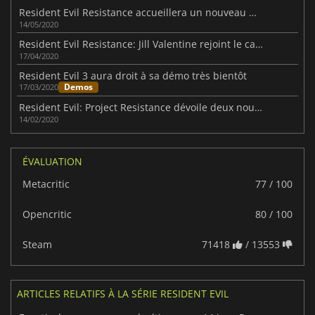
Resident Evil Resistance accueillera un nouveau Mastermind demain
14/05/2020
Resident Evil Resistance: Jill Valentine rejoint le camps des survivants
17/04/2020
Resident Evil 3 aura droit à sa démo très bientôt
Demos
17/03/2020
Resident Evil: Project Resistance dévoile deux nouveaux Mastermind
14/02/2020
ÉVALUATION
Metacritic
77 / 100
Opencritic
80 / 100
Steam
71418
/ 13553
ARTICLES RELATIFS À LA SÉRIE RESIDENT EVIL