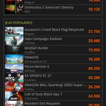
Kinguin
Onimusha 2 Samurai's Destiny
10.13€
K4G
JEUX POPULAIRES
Assassin's Creed Black Flag Resynced
37.75€
Kinguin
Halo Campaign Evolved
28.68€
LDShop
Mistfall Hunter
15.95€
LootBar
Palworld
18.20€
Gamesplanet US
Forza Horizon 6
40.35€
LDShop
EA SPORTS FC 27
45.28€
E.Leclerc
DRAGON BALL Sparking! ZERO Super Limit Breaking NEO
26.29€
Yuplay
Call of Duty Black Ops 7
24.50€
Cdiscount
Resident Evil Requiem
30.00€