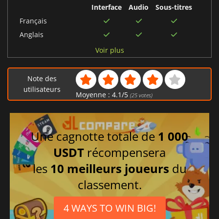
Interface
Audio
Sous-titres
Français
Anglais
Italien
Voir plus
Allemand
Coréen
Note des
Polonais
utilisateurs
Moyenne :
4.1
/
5
(
25
votes)
Espagnol
Chinois simplifié
Russe
Une cagnotte totale de
1 000
Portugais brésilien
USDT
récompensera
Japonais
les
10 meilleurs joueurs
du
Arabe
classement.
Chinois traditionnel
Thaïlandais
4 WAYS TO WIN BIG!