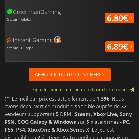
GreenmanGaming
6.80€
Steam · Global
Instant Gaming
6.89€
Steam · Europe
AFFICHER TOUTES LES OFFRES
Signaler une erreur ou un retour d'expérience
(*) Le meilleur prix est actuellement de
1.39€
. Nous
avons découvert ce produit disponible auprès de
32
vendeurs supportant
5
DRM :
Steam, Xbox Live, Sony
PSN, GOG Galaxy & Windows
sur
5
plateformes -
PC,
PS5, PS4, XboxOne & Xbox Series X
. Le jeu est
disponible en
2
éditions. Notre outil de comparaison