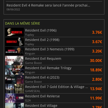
Resident Evil 4 Remake sera lancé l'année prochaine !
08/06/2022
DANS LA MÊME SÉRIE
Resident Evil (1996)
3.76€
Yuplay
Resident Evil 2 (1998)
3.67€
Yuplay
Resident Evil 3 Nemesis (1999)
3.20€
Kinguin
Resident Evil Requiem
30.00€
Game Boost
Resident Evil Remake Trilogy
18.89€
Kinguin
Resident Evil 4 (2023)
2.80€
Game Boost
Resident Evil 7 Gold Edition & Village Gold Edition
13.94€
GAMESEAL
Resident Evil ReVerse
11.99€
G2A
Resident Evil Village
2.78€