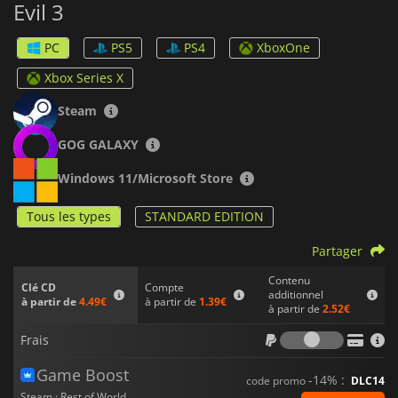
Evil 3
Nemesis. Sa seule mission est de chasser et de tuer Jill et ses
collègues S.T.A.R.S., officiers de police de l'unité chargée de
couvrir les crimes d'Umbrella. Cette arme biologique
PC
PS5
PS4
XboxOne
monstrueuse sera un adversaire difficile à battre avant de
pouvoir échapper à Raccoon City.
Xbox Series X
Steam
GOG GALAXY
Windows 11/Microsoft Store
Tous les types
STANDARD EDITION
Partager
Contenu
Compte
Clé CD
additionnel
à partir de
1.39€
à partir de
4.49€
à partir de
2.52€
Frais
Frais
Game Boost
-14% :
code promo
DLC14
Steam · Rest of World