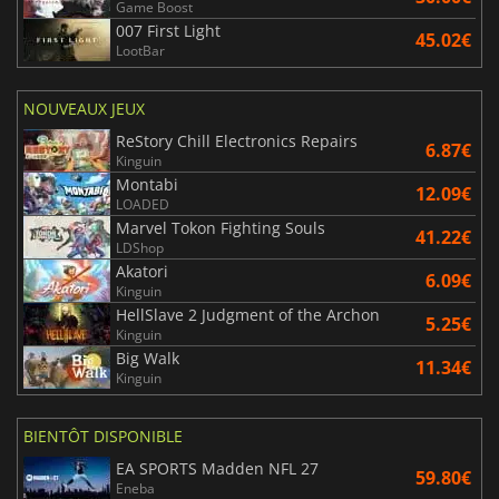
Game Boost
007 First Light
45.02€
LootBar
NOUVEAUX JEUX
ReStory Chill Electronics Repairs
6.87€
Kinguin
Montabi
12.09€
LOADED
Marvel Tokon Fighting Souls
41.22€
LDShop
Akatori
6.09€
Kinguin
HellSlave 2 Judgment of the Archon
5.25€
Kinguin
Big Walk
11.34€
Kinguin
BIENTÔT DISPONIBLE
EA SPORTS Madden NFL 27
59.80€
Eneba