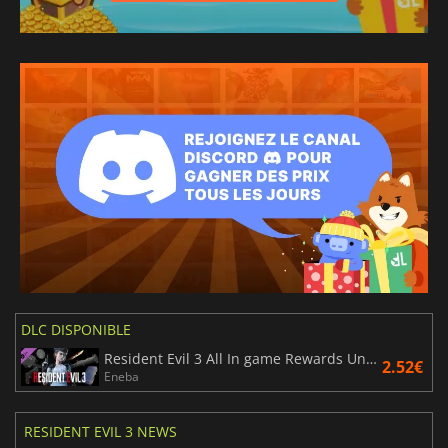
DLC DISPONIBLE
Resident Evil 3 All In game Rewards Unlock
2.52€
Eneba
RESIDENT EVIL 3 NEWS