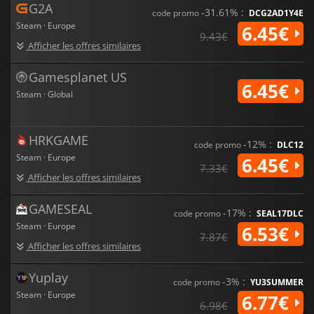
G2A
-31.61% :
code promo
DCG2AD1Y4E
Steam · Europe
6.45€
9.43€
Afficher les offres similaires
Gamesplanet US
6.45€
Steam · Global
HRKGAME
-12% :
code promo
DLC12
Steam · Europe
6.45€
7.33€
Afficher les offres similaires
GAMESEAL
-17% :
code promo
SEAL17DLC
Steam · Europe
6.53€
7.87€
Afficher les offres similaires
Yuplay
-3% :
code promo
YU3SUMMER
Steam · Europe
6.77€
6.98€