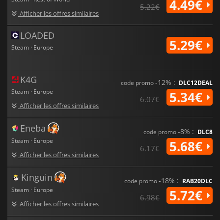
4.49€
5.22€
Afficher les offres similaires
LOADED
5.29€
Steam · Europe
K4G
-12% :
code promo
DLC12DEAL
Steam · Europe
5.34€
6.07€
Afficher les offres similaires
Eneba
-8% :
code promo
DLC8
Steam · Europe
5.68€
6.17€
Afficher les offres similaires
Kinguin
-18% :
code promo
RAB20DLC
Steam · Europe
5.72€
6.98€
Afficher les offres similaires