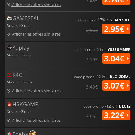
3.45€
Afficher les offres similaires
GAMESEAL
-17% :
code promo
SEAL17DLC
Steam · Global
2.95€
3.56€
Afficher les offres similaires
Yuplay
-3% :
code promo
YU3SUMMER
Steam · Europe
3.04€
3.13€
K4G
-12% :
code promo
DLC12DEAL
Steam · Europe
3.07€
3.49€
Afficher les offres similaires
HRKGAME
-12% :
code promo
DLC12
Steam · Global
3.22€
3.66€
Afficher les offres similaires
Eneba