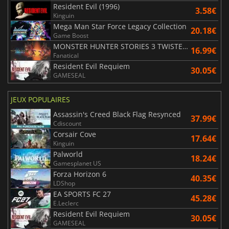
Resident Evil (1996)
3.58€
Kinguin
Mega Man Star Force Legacy Collection
20.18€
Game Boost
MONSTER HUNTER STORIES 3 TWISTED REFLECTION
16.99€
Fanatical
Resident Evil Requiem
30.05€
GAMESEAL
JEUX POPULAIRES
Assassin's Creed Black Flag Resynced
37.99€
Cdiscount
Corsair Cove
17.64€
Kinguin
Palworld
18.24€
Gamesplanet US
Forza Horizon 6
40.35€
LDShop
EA SPORTS FC 27
45.28€
E.Leclerc
Resident Evil Requiem
30.05€
GAMESEAL