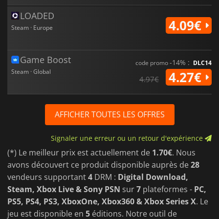
LOADED
4.09€
Steam · Europe
Game Boost
-14% :
code promo
DLC14
Steam · Global
4.27€
4.97€
AFFICHER TOUTES LES OFFRES
Signaler une erreur ou un retour d'expérience
(*) Le meilleur prix est actuellement de
1.70€
. Nous
avons découvert ce produit disponible auprès de
28
vendeurs supportant
4
DRM :
Digital Download,
Steam, Xbox Live & Sony PSN
sur
7
plateformes -
PC,
PS5, PS4, PS3, XboxOne, Xbox360 & Xbox Series X
. Le
jeu est disponible en
5
éditions. Notre outil de