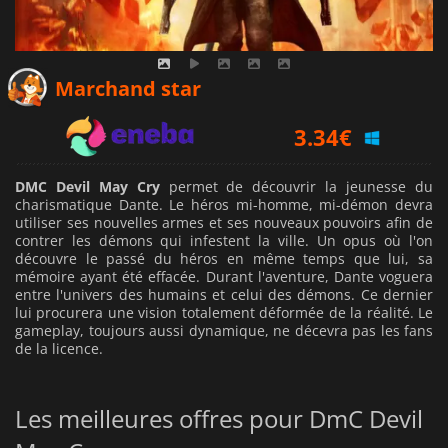
2.76
€
Marchand star
3.34
€
3.99
€
DMC Devil May Cry
permet de découvrir la jeunesse du
charismatique Dante. Le héros mi-homme, mi-démon devra
utiliser ses nouvelles armes et ses nouveaux pouvoirs afin de
contrer les démons qui infestent la ville. Un opus où l'on
découvre le passé du héros en même temps que lui, sa
mémoire ayant été effacée. Durant l'aventure, Dante voguera
entre l'univers des humains et celui des démons. Ce dernier
lui procurera une vision totalement déformée de la réalité. Le
gameplay, toujours aussi dynamique, ne décevra pas les fans
de la licence.
Les meilleures offres pour DmC Devil