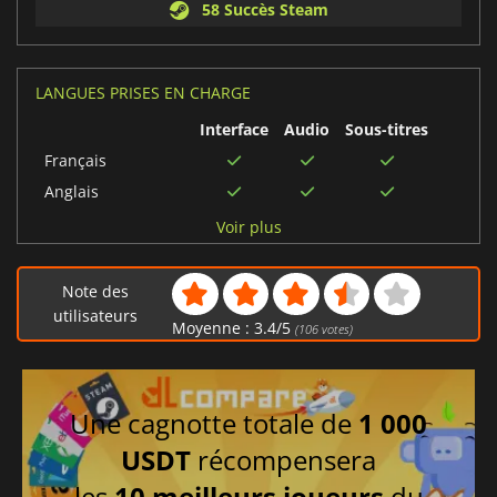
58 Succès Steam
LANGUES PRISES EN CHARGE
Interface
Audio
Sous-titres
Français
Anglais
Espagnol
Voir plus
Polonais
Portugais brésilien
Note des
Russe
utilisateurs
Moyenne :
3.4
/
5
(
106
votes)
Italien
Allemand
Néerlandais
Une cagnotte totale de
1 000
USDT
récompensera
les
10 meilleurs joueurs
du