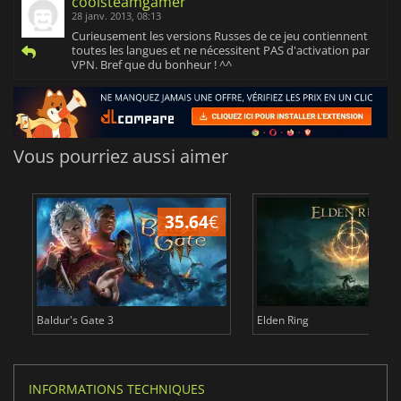
coolsteamgamer
28 janv. 2013, 08:13
Curieusement les versions Russes de ce jeu contiennent
toutes les langues et ne nécessitent PAS d'activation par
VPN. Bref que du bonheur ! ^^
Vous pourriez aussi aimer
35.64
€
2
Baldur's Gate 3
Elden Ring
INFORMATIONS TECHNIQUES