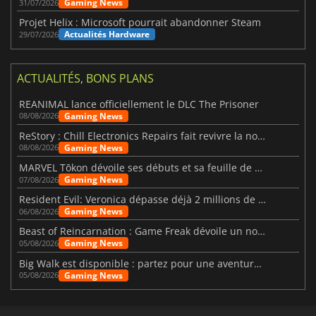
Gaming News
31/07/2026
Projet Helix : Microsoft pourrait abandonner Steam
Actualités Hardware
29/07/2026
ACTUALITÉS, BONS PLANS
REANIMAL lance officiellement le DLC The Prisoner
Gaming News
08/08/2026
ReStory : Chill Electronics Repairs fait revivre la nostalgie des années 2000
Gaming News
08/08/2026
MARVEL Tōkon dévoile ses débuts et sa feuille de route
Gaming News
07/08/2026
Resident Evil: Veronica dépasse déjà 2 millions de wishlists
Gaming News
06/08/2026
Beast of Reincarnation : Game Freak dévoile un nouveau pari
Gaming News
05/08/2026
Big Walk est disponible : partez pour une aventure entre amis
Gaming News
05/08/2026