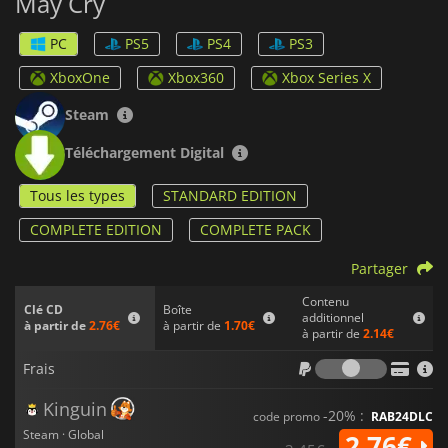
May Cry
PC
PS5
PS4
PS3
XboxOne
Xbox360
Xbox Series X
Steam
Téléchargement Digital
Tous les types
STANDARD EDITION
COMPLETE EDITION
COMPLETE PACK
Partager
Contenu
Boîte
Clé CD
additionnel
à partir de
1.70€
à partir de
2.76€
à partir de
2.14€
Frais
Frais
Kinguin
-20% :
code promo
RAB24DLC
Steam · Global
2.76€