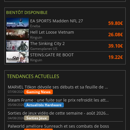
BIENTÔT DISPONIBLE
EA SPORTS Madden NFL 27
59.80€
Eneba
Hell Let Loose Vietnam
26.08€
Kinguin
The Sinking City 2
39.10€
Gamesplanet US
STEINS;GATE RE BOOT
19.22€
Kinguin
TENDANCES ACTUELLES
MARVEL Tōkon dévoile ses débuts et sa feuille de route
Gaming News
07/08/2026
Steam Frame : une fuite sur le prix refroidit les attentes VR
Actualités Hardware
05/08/2026
Sorties de jeux vidéo de cette semaine - août 2026 (semaine 32)
Sorties Jeux
04/08/2026
Palworld améliore Sunreach et ses combats de boss