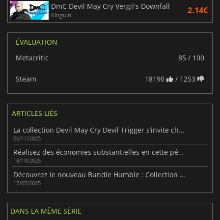
DmC Devil May Cry Vergil's Downfall
2.14€
Kinguin
ÉVALUATION
Metacritic
85 / 100
Steam
18190
/ 1253
ARTICLES LIÉS
La collection Devil May Cry Devil Trigger s’invite chez Humble
06/11/2025
Réalisez des économies substantielles en cette période d'effroi avec l'offre groupée Capcom Horror Bundle de Fanatical.
18/10/2025
Découvrez le nouveau Bundle Humble : Collection Devil May Cry !
17/07/2025
DANS LA MÊME SÉRIE