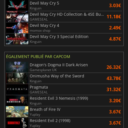
Devil May Cry 5
3.03€
Kinguin
Devil May Cry HD Collection & 4SE Bundle
11.18€
GAMESEAL
Devil May Cry 4
2.49€
momox shop
Devil May Cry 3 Special Edition
4.87€
Kinguin
ÉGALEMENT PUBLIÉ PAR CAPCOM
Dragon's Dogma II Dark Arisen
26.32€
Gamesplanet UK
Onimusha Way of the Sword
43.78€
Kinguin
Pragmata
31.32€
GAMESEAL
Resident Evil 3 Nemesis (1999)
3.20€
Kinguin
Breath of Fire IV
3.67€
Yuplay
Resident Evil 2 (1998)
3.67€
Yuplay