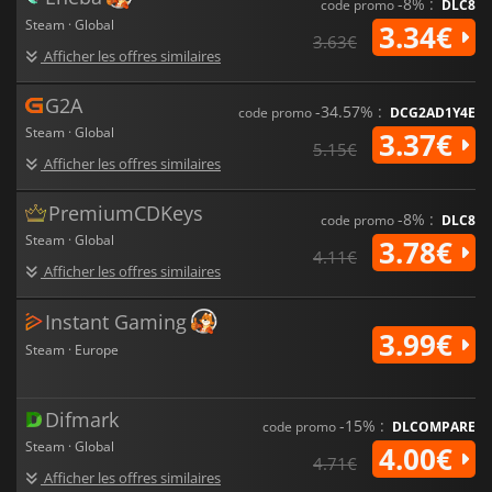
-8% :
code promo
DLC8
Steam · Global
3.34€
3.63€
Afficher les offres similaires
G2A
-34.57% :
code promo
DCG2AD1Y4E
Steam · Global
3.37€
5.15€
Afficher les offres similaires
PremiumCDKeys
-8% :
code promo
DLC8
Steam · Global
3.78€
4.11€
Afficher les offres similaires
Instant Gaming
3.99€
Steam · Europe
Difmark
-15% :
code promo
DLCOMPARE
Steam · Global
4.00€
4.71€
Afficher les offres similaires