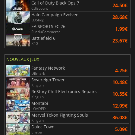
Call of Duty Black Ops 7
24.50€
Cdiscount
Halo Campaign Evolved
28.68€
LDShop
EA SPORTS FC 26
1.99€
RueduCommerce
Battlefield 6
23.67€
K4G
NOUVEAUX JEUX
Fantasy Network
4.25€
Difmark
Sovereign Tower
10.48€
Kinguin
ReStory Chill Electronics Repairs
10.55€
Kinguin
Montabi
12.09€
LOADED
Marvel Tokon Fighting Souls
36.08€
Kinguin
Doloc Town
5.09€
Eneba