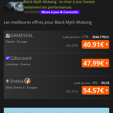
Black Myth Wukong : la mise à jour booste
nettement les performances
14/10/2025
Mises à jour & Correctifs
Les meilleures offres pour Black Myth Wukong
GAMESEAL
-17% :
code promo
SEAL17DLC
Steam · Europe
40.91€
49.29€
Cdiscount
47.99€
Livraison · France
Eneba
-8% :
code promo
DLC8
Xbox Series X · Europe
54.57€
59.31€