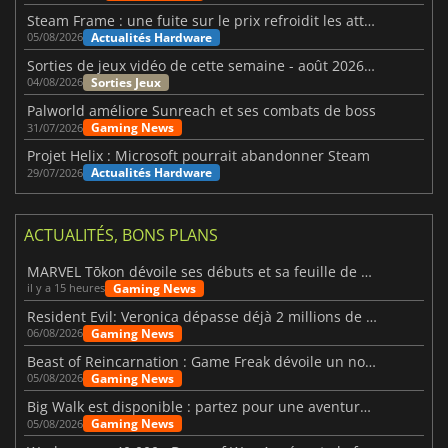
Steam Frame : une fuite sur le prix refroidit les attentes VR
Actualités Hardware
05/08/2026
Sorties de jeux vidéo de cette semaine - août 2026 (semaine 32)
Sorties Jeux
04/08/2026
Palworld améliore Sunreach et ses combats de boss
Gaming News
31/07/2026
Projet Helix : Microsoft pourrait abandonner Steam
Actualités Hardware
29/07/2026
ACTUALITÉS, BONS PLANS
MARVEL Tōkon dévoile ses débuts et sa feuille de route
Gaming News
il y a 15 heures
Resident Evil: Veronica dépasse déjà 2 millions de wishlists
Gaming News
06/08/2026
Beast of Reincarnation : Game Freak dévoile un nouveau pari
Gaming News
05/08/2026
Big Walk est disponible : partez pour une aventure entre amis
Gaming News
05/08/2026