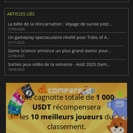
ARTICLES LIÉS
La bête de la réincarnation : Voyage de survie post-apocalyptique
27/05/2026
Un gameplay spectaculaire révélé pour Tides of Annihilation
21/11/2025
Game Science annonce un plus grand avenir pour la franchise Black Myth
22/08/2025
Sorties jeux vidéo de la semaine - Août 2025 (Semaine 34)
18/08/2025
Une cagnotte totale de
1 000
USDT
récompensera
les
10 meilleurs joueurs
du
classement.