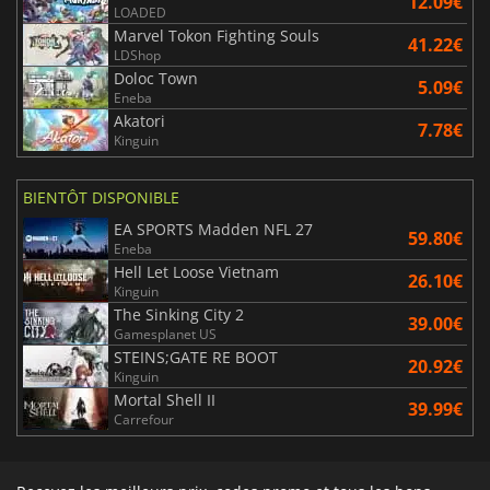
12.09€
LOADED
Marvel Tokon Fighting Souls
41.22€
LDShop
Doloc Town
5.09€
Eneba
Akatori
7.78€
Kinguin
BIENTÔT DISPONIBLE
EA SPORTS Madden NFL 27
59.80€
Eneba
Hell Let Loose Vietnam
26.10€
Kinguin
The Sinking City 2
39.00€
Gamesplanet US
STEINS;GATE RE BOOT
20.92€
Kinguin
Mortal Shell II
39.99€
Carrefour