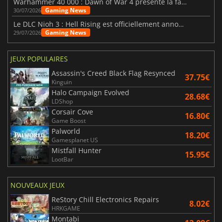
Warhammer 40 000 : Dawn of War 4 présente la faction des Nécrons
Gaming News
30/07/2026
Le DLC Nioh 3 : Hell Rising est officiellement annoncé
Gaming News
29/07/2026
JEUX POPULAIRES
Assassin's Creed Black Flag Resynced
37.75€
Kinguin
Halo Campaign Evolved
28.68€
LDShop
Corsair Cove
16.80€
Game Boost
Palworld
18.20€
Gamesplanet US
Mistfall Hunter
15.95€
LootBar
NOUVEAUX JEUX
ReStory Chill Electronics Repairs
8.02€
HRKGAME
Montabi