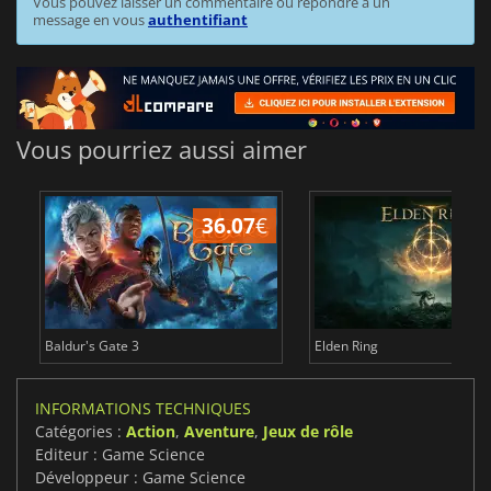
Vous pouvez laisser un commentaire ou répondre à un
message en vous
authentifiant
Vous pourriez aussi aimer
36.07
€
2
Baldur's Gate 3
Elden Ring
INFORMATIONS TECHNIQUES
Catégories :
Action
,
Aventure
,
Jeux de rôle
Editeur : Game Science
Développeur : Game Science