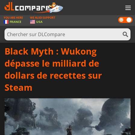
YOU ARE HERE
WE ALSO SUPPORT
Dark
JEUX
FRANCE
USA
mode
CARTES PRÉPAYÉES
LOGICIELS
Black Myth : Wukong
CONCOURS
dépasse le milliard de
MATÉRIEL
dollars de recettes sur
NEWS
Steam
SE CONNECTER OU S'INSCRIRE