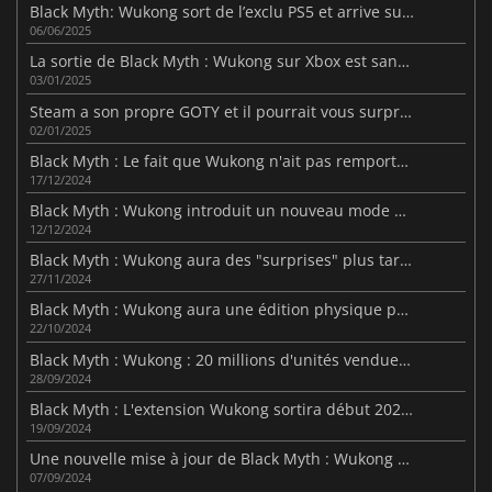
Black Myth: Wukong sort de l’exclu PS5 et arrive sur Xbox
06/06/2025
La sortie de Black Myth : Wukong sur Xbox est sans cesse repoussée
03/01/2025
Steam a son propre GOTY et il pourrait vous surprendre
02/01/2025
Black Myth : Le fait que Wukong n'ait pas remporté le GOTY en a déçu plus d'un.
17/12/2024
Black Myth : Wukong introduit un nouveau mode défi
12/12/2024
Black Myth : Wukong aura des "surprises" plus tard dans l'année
27/11/2024
Black Myth : Wukong aura une édition physique pour la PS5
22/10/2024
Black Myth : Wukong : 20 millions d'unités vendues dès le premier mois
28/09/2024
Black Myth : L'extension Wukong sortira début 2025 ?
19/09/2024
Une nouvelle mise à jour de Black Myth : Wukong réduit la difficulté des boss
07/09/2024