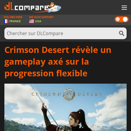
YOU ARE HERE
WE ALSO SUPPORT
Dark
JEUX
FRANCE
USA
mode
CARTES PRÉPAYÉES
LOGICIELS
Crimson Desert révèle un
CONCOURS
gameplay axé sur la
MATÉRIEL
progression flexible
NEWS
SE CONNECTER OU S'INSCRIRE