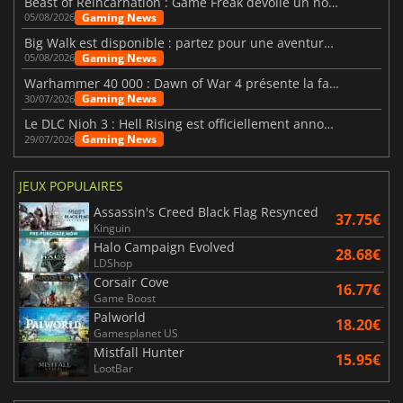
Beast of Reincarnation : Game Freak dévoile un nouveau pari
Gaming News
05/08/2026
Big Walk est disponible : partez pour une aventure entre amis
Gaming News
05/08/2026
Warhammer 40 000 : Dawn of War 4 présente la faction des Nécrons
Gaming News
30/07/2026
Le DLC Nioh 3 : Hell Rising est officiellement annoncé
Gaming News
29/07/2026
JEUX POPULAIRES
Assassin's Creed Black Flag Resynced
37.75€
Kinguin
Halo Campaign Evolved
28.68€
LDShop
Corsair Cove
16.77€
Game Boost
Palworld
18.20€
Gamesplanet US
Mistfall Hunter
15.95€
LootBar