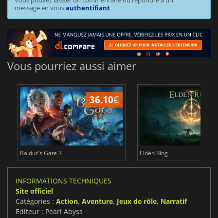
Vous pouvez laisser un commentaire ou répondre à un
message en vous
authentifiant
Vous pourriez aussi aimer
36.10
€
2
Baldur's Gate 3
Elden Ring
INFORMATIONS TECHNIQUES
Site officiel
Catégories :
Action
,
Aventure
,
Jeux de rôle
,
Narratif
Editeur : Pearl Abyss