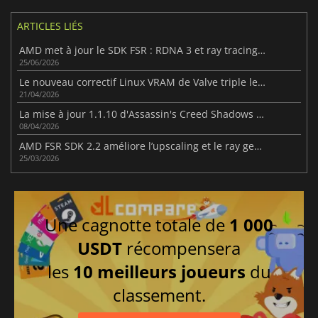
ARTICLES LIÉS
AMD met à jour le SDK FSR : RDNA 3 et ray tracing amélioré
25/06/2026
Le nouveau correctif Linux VRAM de Valve triple les FPS pour certains jeux AMD RX 6500 XT
21/04/2026
La mise à jour 1.1.10 d'Assassin's Creed Shadows améliore le gameplay
08/04/2026
AMD FSR SDK 2.2 améliore l’upscaling et le ray generation
25/03/2026
Une cagnotte totale de
1 000
USDT
récompensera
les
10 meilleurs joueurs
du
classement.