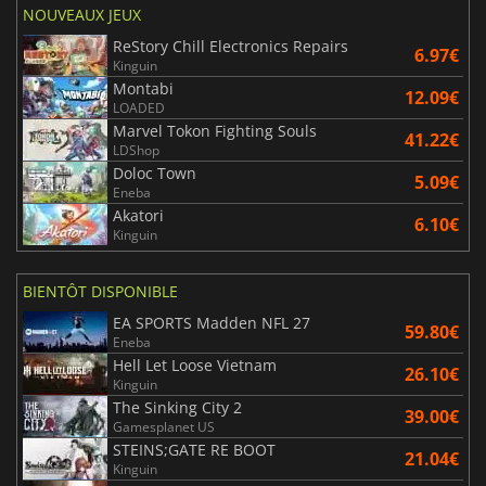
NOUVEAUX JEUX
ReStory Chill Electronics Repairs
6.97€
Kinguin
Montabi
12.09€
LOADED
Marvel Tokon Fighting Souls
41.22€
LDShop
Doloc Town
5.09€
Eneba
Akatori
6.10€
Kinguin
BIENTÔT DISPONIBLE
EA SPORTS Madden NFL 27
59.80€
Eneba
Hell Let Loose Vietnam
26.10€
Kinguin
The Sinking City 2
39.00€
Gamesplanet US
STEINS;GATE RE BOOT
21.04€
Kinguin