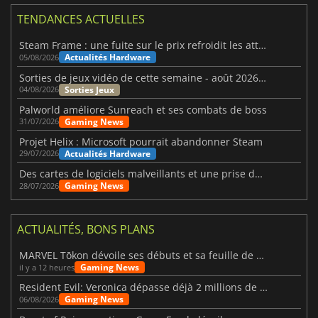
TENDANCES ACTUELLES
Steam Frame : une fuite sur le prix refroidit les attentes VR
Actualités Hardware
05/08/2026
Sorties de jeux vidéo de cette semaine - août 2026 (semaine 32)
Sorties Jeux
04/08/2026
Palworld améliore Sunreach et ses combats de boss
Gaming News
31/07/2026
Projet Helix : Microsoft pourrait abandonner Steam
Actualités Hardware
29/07/2026
Des cartes de logiciels malveillants et une prise de contrôle de Discord ont touché Meccha Chameleon
Gaming News
28/07/2026
ACTUALITÉS, BONS PLANS
MARVEL Tōkon dévoile ses débuts et sa feuille de route
Gaming News
il y a 12 heures
Resident Evil: Veronica dépasse déjà 2 millions de wishlists
Gaming News
06/08/2026