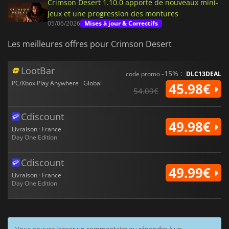
Crimson Desert 1.10.0 apporte de nouveaux mini-
jeux et une progression des montures
05/06/2026
Mises à jour & Correctifs
Les meilleures offres pour Crimson Desert
LootBar
-15% :
code promo
DLC13DEAL
PC/Xbox Play Anywhere · Global
45.98€
54.09€
Cdiscount
49.98€
Livraison · France
Day One Edition
Cdiscount
49.99€
Livraison · France
Day One Edition