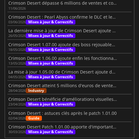
Crimson Desert dépasse 6 millions de ventes et continue son succès
11/06/2026
Crimson Desert : Pearl Abyss confirme le DLC et les contenus à venir
Mises à jour & Correctifs
03/06/2026
La dernière mise à jour de Crimson Desert ajoute des bébés wyverns, des étangs et bien plus encore.
Mises à jour & Correctifs
26/05/2026
Crimson Desert 1.07.00 ajoute des boss rejouables et du contenu
Mises à jour & Correctifs
18/05/2026
Crimson Desert 1.06.00 ajoute enfin les fonctionnalités souhaitées par les joueurs
Mises à jour & Correctifs
13/05/2026
La mise à jour 1.05.00 de Crimson Desert ajoute de nouvelles raisons de revenir.
Mises à jour & Correctifs
04/05/2026
Crimson Desert atteint 5 millions d'euros de ventes, le personnel reçoit des primes de 3 400 dollars
Industry
28/04/2026
Crimson Desert bénéficie d'améliorations visuelles et de gameplay majeures
Mises à jour & Correctifs
23/04/2026
Crimson Desert : astuces clés après le patch 1.01.00
Guide
02/04/2026
Crimson Desert Patch 1.01.00 apporte d'importantes améliorations
Mises à jour & Correctifs
30/03/2026