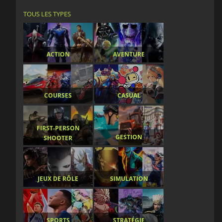
TOUS LES TYPES
ACTION
AVENTURE
COURSES
CASUAL
FIRST-PERSON
GESTION
SHOOTER
JEUX DE RÔLE
SIMULATION
SPORTS
STRATÉGIE