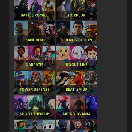
BATTLE ROYALE
HORREUR
SANDBOX
SCIENCE-FICTION
NARRATIF
ROGUE-LIKE
TOWER DEFENSE
BEAT 'EM UP
SHOOT THEM UP
METROIDVANIA